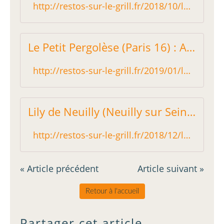
http://restos-sur-le-grill.fr/2018/10/le-radis-beurre-paris-15-la-tradition-a-du-bon.html
Le Petit Pergolèse (Paris 16) : A l'aise Albert! - Restos sur le Grill - Blog critique des restaurants de Paris indépendant !
http://restos-sur-le-grill.fr/2019/01/le-petit-pergolese-paris-16-a-l-aise-albert.html
Lily de Neuilly (Neuilly sur Seine) : Immuable sans être vieillot - Restos sur le Grill - Blog critique des restaurants de Paris indépendant !
http://restos-sur-le-grill.fr/2018/12/lily-de-neuilly-neuilly-sur-seine-immuable-sans-etre-vieillot.html
« Article précédent
Article suivant »
Retour à l'accueil
Partager cet article