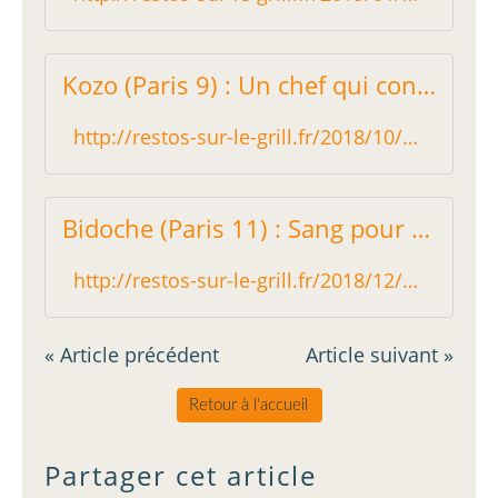
Kozo (Paris 9) : Un chef qui connaît ses classiques ! - Restos sur le Grill - Blog critique des restaurants de Paris indépendant !
http://restos-sur-le-grill.fr/2018/10/kozo-paris-9-un-chef-qui-connait-ses-classiques.html
Bidoche (Paris 11) : Sang pour sang viandard - Restos sur le Grill - Blog critique des restaurants de Paris indépendant !
http://restos-sur-le-grill.fr/2018/12/bidoche-paris-11-sang-pour-sang-viandard.html
« Article précédent
Article suivant »
Retour à l'accueil
Partager cet article