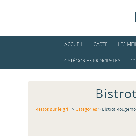
ACCUEIL
CARTE
LES ME
CATÉGORIES PRINCIPALES
C
Bistro
Restos sur le grill
>
Categories
>
Bistrot Rougemon