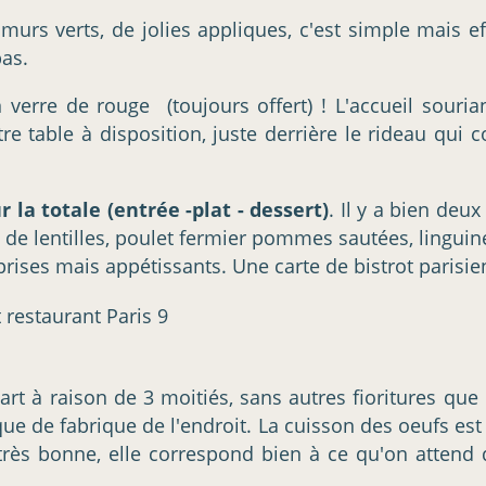
 murs verts, de jolies appliques, c'est simple mais ef
pas.
verre de rouge (toujours offert) ! L'accueil souria
e table à disposition, juste derrière le rideau qui c
 la totale (entrée -plat - dessert)
. Il y a bien deux
 de lentilles, poulet fermier pommes sautées, linguin
prises mais appétissants. Une carte de bistrot parisie
e l'art à raison de 3 moitiés, sans autres fioritures qu
ue de fabrique de l'endroit. La cuisson des oeufs es
 très bonne, elle correspond bien à ce qu'on atten