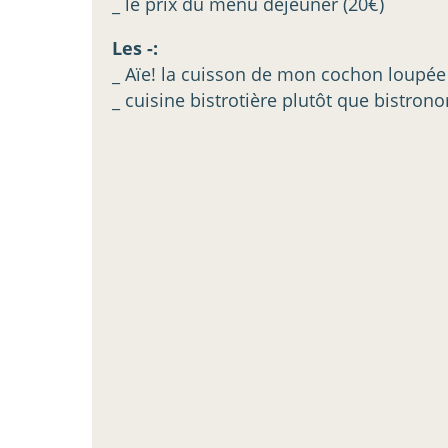
_ le prix du menu déjeuner (20€)
Les -:
_ Aïe! la cuisson de mon cochon loupée
_ cuisine bistrotière plutôt que bistro