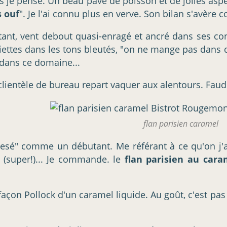
s je pense. Un beau pavé de poisson et de jolies aspe
s ouf
". Je l'ai connu plus en verve. Son bilan s'avère c
tant, vent debout quasi-enragé et ancré dans ses conv
ettes dans les tons bleutés, "on ne mange pas dans du b
s dans ce domaine...
a clientèle de bureau repart vaquer aux alentours. Faud
flan parisien caramel
luesé" comme un débutant. Me référant à ce qu'on j'ai
 (super!)... Je commande. le
flan parisien au cara
çon Pollock d'un caramel liquide. Au goût, c'est pas 