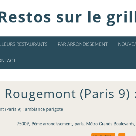
Restos sur le gril
ILLEURS RESTAURANTS
PAR ARRONDISSEMENT
NOUVEA
ONTACT
t Rougemont (Paris 9)
t (Paris 9) : ambiance parigote
,
,
,
75009
9ème arrondissement
paris
Métro Grands Boulevards
04.04.2019
…