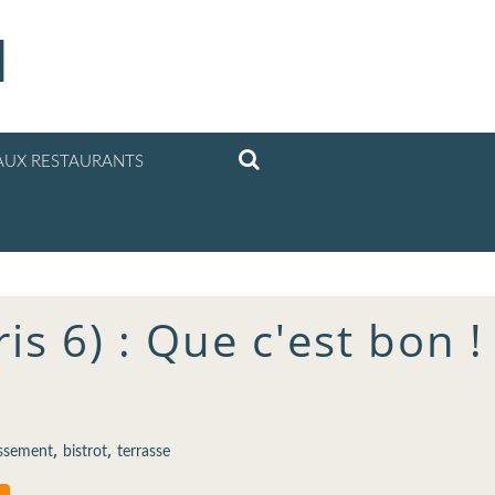
l
UX RESTAURANTS
is 6) : Que c'est bon !
,
,
ssement
bistrot
terrasse
…