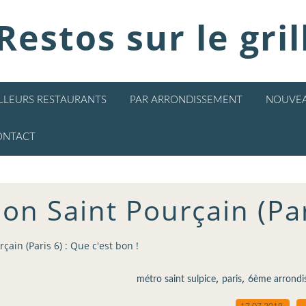
Restos sur le gril
ILLEURS RESTAURANTS
PAR ARRONDISSEMENT
NOUVEA
ONTACT
on Saint Pourçain (Par
çain (Paris 6) : Que c'est bon !
,
,
métro saint sulpice
paris
6ème arrondi
17.07.2019