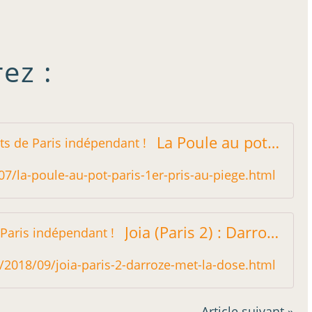
ez :
La Poule au pot (Paris 1er) : Pris au Piège - Restos sur le Grill - Blog critique des restaurants de Paris indépendant !
8/07/la-poule-au-pot-paris-1er-pris-au-piege.html
Joia (Paris 2) : Darroze met la dose ! - Restos sur le Grill - Blog critique des restaurants de Paris indépendant !
.fr/2018/09/joia-paris-2-darroze-met-la-dose.html
Article suivant »