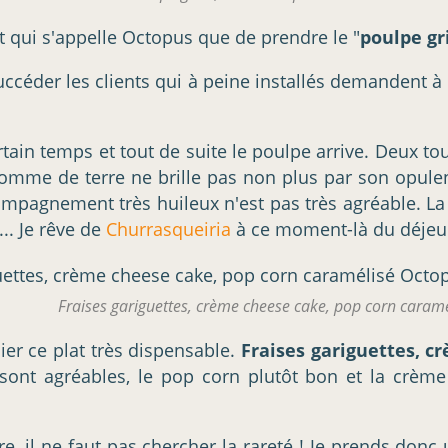
 qui s'appelle Octopus que de prendre le "
poulpe gri
 succéder les clients qui à peine installés demandent à
in temps et tout de suite le poulpe arrive. Deux tout
 de terre ne brille pas non plus par son opulence e
ompagnement très huileux n'est pas très agréable. La 
.. Je rêve de
Churrasqueiria
à ce moment-là du déjeu
Fraises gariguettes, crème cheese cake, pop corn caramé
ier ce plat très dispensable.
Fraises gariguettes, 
 sont agréables, le pop corn plutôt bon et la crème
re, il ne faut pas chercher la rareté ! Je prends don