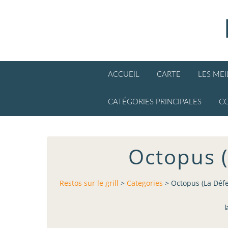
ACCUEIL
CARTE
LES ME
CATÉGORIES PRINCIPALES
C
Octopus (
Restos sur le grill
>
Categories
>
Octopus (La Défen
l