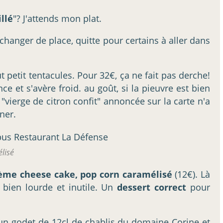
llé
"? J'attends mon plat.
 changer de place, quitte pour certains à aller dans
 petit tentacules. Pour 32€, ça ne fait pas derche!
t s'avère froid. au goût, si la pieuvre est bien
"vierge de citron confit" annoncée sur la carte n'a
ner.
lisé
crème cheese cake, pop corn caramélisé
(12€). Là
 bien lourde et inutile. Un
dessert correct
pour
c un godet de 12cl de chablis du domaine Corine et