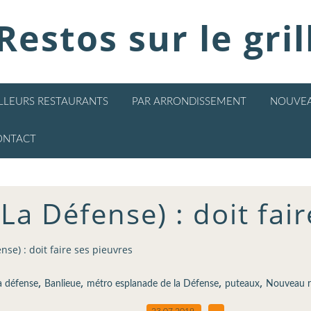
Restos sur le gril
ILLEURS RESTAURANTS
PAR ARRONDISSEMENT
NOUVEA
ONTACT
La Défense) : doit fai
se) : doit faire ses pieuvres
,
,
,
,
a défense
Banlieue
métro esplanade de la Défense
puteaux
Nouveau r
23.07.2019
…