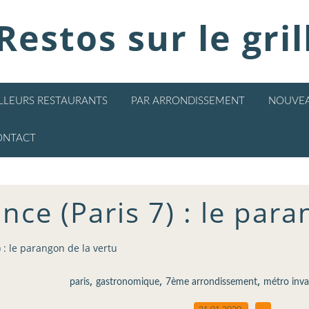
Restos sur le gril
ILLEURS RESTAURANTS
PAR ARRONDISSEMENT
NOUVEA
ONTACT
nce (Paris 7) : le para
 : le parangon de la vertu
,
,
,
paris
gastronomique
7ème arrondissement
métro inva
21.01.2020
…