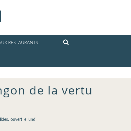
l
UX RESTAURANTS
ngon de la vertu
,
lides
ouvert le lundi