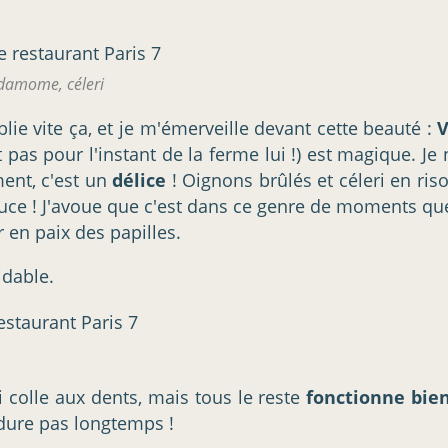
rdamome, céleri
ublie vite ça, et je m'émerveille devant cette beauté :
V
pas pour l'instant de la ferme lui !) est magique. Je 
ment, c'est un
délice
! Oignons brûlés et céleri en ris
uce ! J'avoue que c'est dans ce genre de moments que
 en paix des papilles.
idable.
i colle aux dents, mais tous le reste
fonctionne bie
 dure pas longtemps !