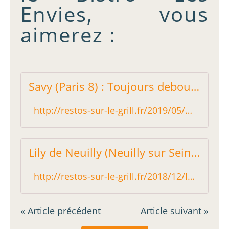
Envies, vous
aimerez :
Savy (Paris 8) : Toujours debout ! - Restos sur le Grill - Blog critique des restaurants de Paris indépendant !
http://restos-sur-le-grill.fr/2019/05/savy-paris-8-toujours-debout.html
Lily de Neuilly (Neuilly sur Seine) : Immuable sans être vieillot - Restos sur le Grill - Blog critique des restaurants de Paris indépendant !
http://restos-sur-le-grill.fr/2018/12/lily-de-neuilly-neuilly-sur-seine-immuable-sans-etre-vieillot.html
« Article précédent
Article suivant »