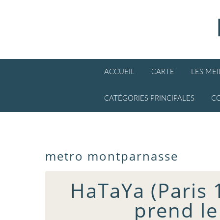
ACCUEIL
CARTE
LES ME
CATÉGORIES PRINCIPALES
C
metro montparnasse
HaTaYa (Paris 1
prend l