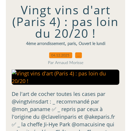
Vingt vins d'art
(Paris 4) : pas loin
du 20/20 !
,
,
4ème arrondissement
paris
Ouvert le lundi
04.12.2025
…
Par Arnaud Morisse
De l'art de cocher toutes les cases par
@vingtvinsdart : _ recommandé par
@mon_paname ✅️ _ repris par ceux à
l'origine du @clavelinparis et @akeparis.fr
✅️ _ la cheffe Ji-Hye Park @omacuisine qui