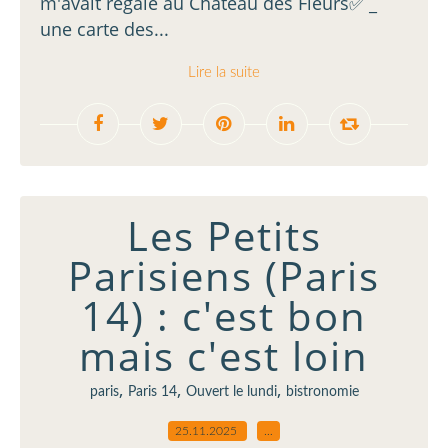
m'avait régalé au Château des Fleurs✅️ _
une carte des...
Lire la suite
Les Petits
Parisiens (Paris
14) : c'est bon
mais c'est loin
,
,
,
paris
Paris 14
Ouvert le lundi
bistronomie
25.11.2025
…