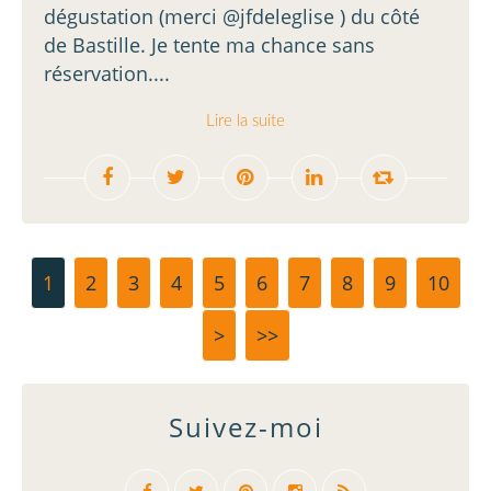
dégustation (merci @jfdeleglise ) du côté
de Bastille. Je tente ma chance sans
réservation....
Lire la suite
1
2
3
4
5
6
7
8
9
10
2
>
>>
Suivez-moi