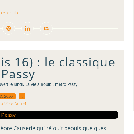
ire la suite
is 16) : le classique
 Passy
,
,
vert le lundi
La Vie à Boulbi
métro Passy
10.2020
…
La Vie à Boulbi
élèbre Causerie qui réjouit depuis quelques