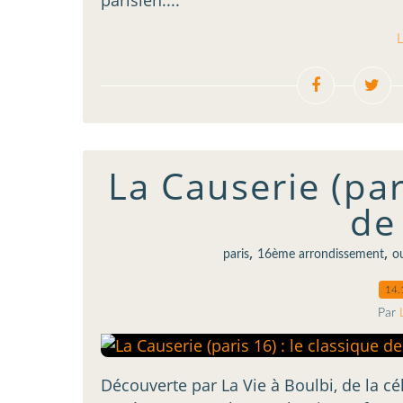
parisien....
L
La Causerie (par
de
,
,
paris
16ème arrondissement
ou
14.
Par
Découverte par La Vie à Boulbi, de la c