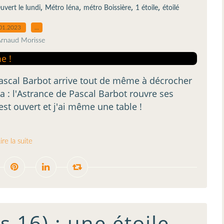
,
,
,
,
uvert le lundi
Métro Iéna
métro Boissière
1 étoile
étoilé
01.2023
…
Arnaud Morisse
Pascal Barbot arrive tout de même à décrocher
ça : l'Astrance de Pascal Barbot rouvre ses
'est ouvert et j'ai même une table !
ire la suite
s 16) : une étoile