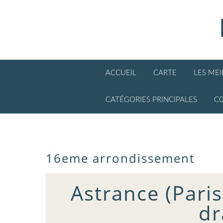
ACCUEIL
CARTE
LES ME
CATÉGORIES PRINCIPALES
C
16eme arrondissement
Astrance (Paris 
dr