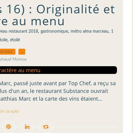
16) : Originalité et
re au menu
,
,
,
eau restaurant 2018
gastronomique
métro alma marceau
1
,
toile
étoilé
03.2022
…
Arnaud Morisse
Marc, passé juste avant par Top Chef, a reçu sa
plus d'un an, le restaurant Substance ouvrait
tthias Marc et la carte des vins étaient...
ire la suite