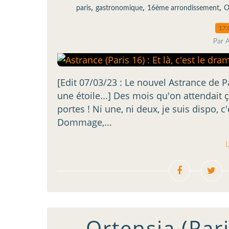
,
,
,
paris
gastronomique
16ème arrondissement
O
17.
Par 
[Edit 07/03/23 : Le nouvel Astrance de 
une étoile...] Des mois qu'on attendait 
portes ! Ni une, ni deux, je suis dispo, c
Dommage,...
L
Ortensia (Pari