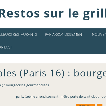
Restos sur le gril
ILLEURS RESTAURANTS
PAR ARRONDISSEMENT
NOUVEA
ONTACT
ples (Paris 16) : bou
 16) : bourgeoises gourmandises
,
,
,
paris
16ème arrondissement
métro porte de saint cloud
ouv
22.10.2020
…