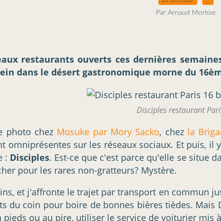
Par Arnaud Morisse
veaux restaurants ouverts ces dernières semaine
plein dans le désert gastronomique morne du 16è
Disciples restaurant Par
te photo chez
Mosuke par Mory Sacko
, chez
la Brig
nt omniprésentes sur les réseaux sociaux. Et puis, i
e :
Disciples
. Est-ce que c'est parce qu'elle se situe
cher pour les rares non-gratteurs? Mystère.
, et j'affronte le trajet par transport en commun ju
ts du coin pour boire de bonnes bières tièdes. Mais D
à pieds ou au pire, utiliser le service de voiturier mis