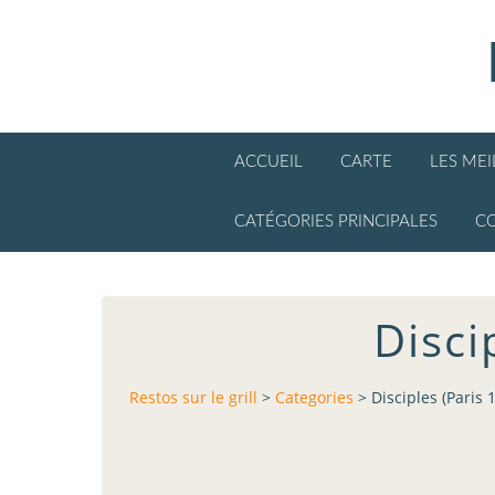
ACCUEIL
CARTE
LES ME
CATÉGORIES PRINCIPALES
C
Disci
Restos sur le grill
>
Categories
>
Disciples (Paris