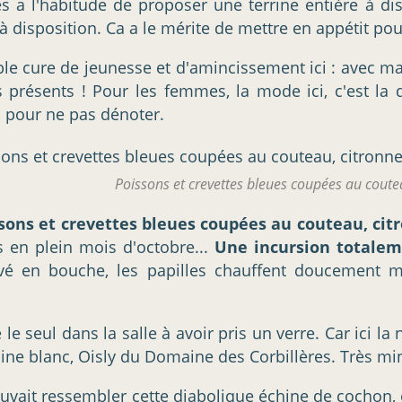
a l'habitude de proposer une terrine entière à discr
 disposition. Ca a le mérite de mettre en appétit pour
table cure de jeunesse et d'amincissement ici : avec ma
ésents ! Pour les femmes, la mode ici, c'est la déc
 pour ne pas dénoter.
Poissons et crevettes bleues coupées au coute
sons et crevettes bleues coupées au couteau, cit
is en plein mois d'octobre...
Une incursion totalem
levé en bouche, les papilles chauffent doucement 
le seul dans la salle à avoir pris un verre. Car ici la
raine blanc, Oisly du Domaine des Corbillères. Très min
ait ressembler cette diabolique échine de cochon, on