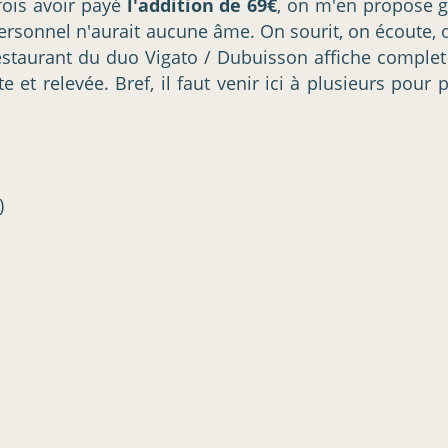
 fois avoir payé
l'addition de 69€
, on m'en propose g
 personnel n'aurait aucune âme. On sourit, on écoute, o
restaurant du duo Vigato / Dubuisson affiche complet
te et relevée. Bref, il faut venir ici à plusieurs pou
)