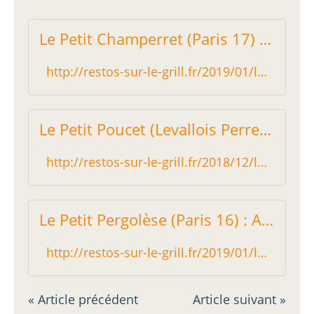
Le Petit Champerret (Paris 17) : Sage cuisine faite maison - Restos sur le Grill - Blog critique des restaurants de Paris indépendant !
http://restos-sur-le-grill.fr/2019/01/le-petit-champerret-paris-17-sage-cuisine-faite-maison.html
Le Petit Poucet (Levallois Perret) : Les temps modernes - Restos sur le Grill - Blog critique des restaurants de Paris indépendant !
http://restos-sur-le-grill.fr/2018/12/le-petit-poucet-levallois-perret-les-temps-modernes.html
Le Petit Pergolèse (Paris 16) : A l'aise Albert! - Restos sur le Grill - Blog critique des restaurants de Paris indépendant !
http://restos-sur-le-grill.fr/2019/01/le-petit-pergolese-paris-16-a-l-aise-albert.html
« Article précédent
Article suivant »