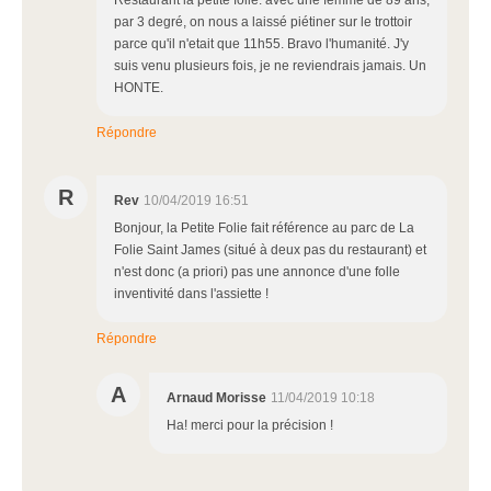
Restaurant la petite folie: avec une femme de 89 ans,
par 3 degré, on nous a laissé piétiner sur le trottoir
parce qu'il n'etait que 11h55. Bravo l'humanité. J'y
suis venu plusieurs fois, je ne reviendrais jamais. Un
HONTE.
Répondre
R
Rev
10/04/2019 16:51
Bonjour, la Petite Folie fait référence au parc de La
Folie Saint James (situé à deux pas du restaurant) et
n'est donc (a priori) pas une annonce d'une folle
inventivité dans l'assiette !
Répondre
A
Arnaud Morisse
11/04/2019 10:18
Ha! merci pour la précision !