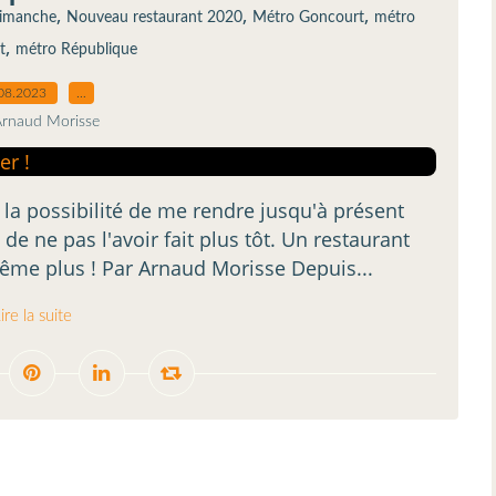
,
,
,
dimanche
Nouveau restaurant 2020
Métro Goncourt
métro
,
t
métro République
08.2023
…
Arnaud Morisse
 eu la possibilité de me rendre jusqu'à présent
e de ne pas l'avoir fait plus tôt. Un restaurant
même plus ! Par Arnaud Morisse Depuis...
ire la suite