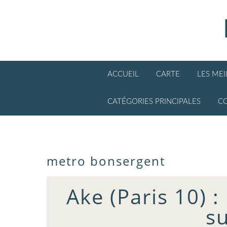
ACCUEIL
CARTE
LES ME
CATÉGORIES PRINCIPALES
C
metro bonsergent
Ake (Paris 10)
su