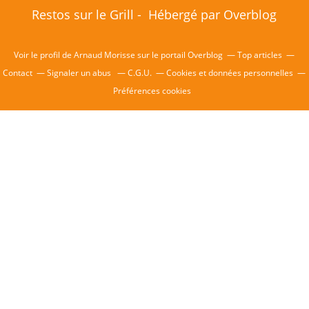
Restos sur le Grill - Hébergé par
Overblog
Voir le profil de
Arnaud Morisse
sur le portail Overblog
Top articles
Contact
Signaler un abus
C.G.U.
Cookies et données personnelles
Préférences cookies