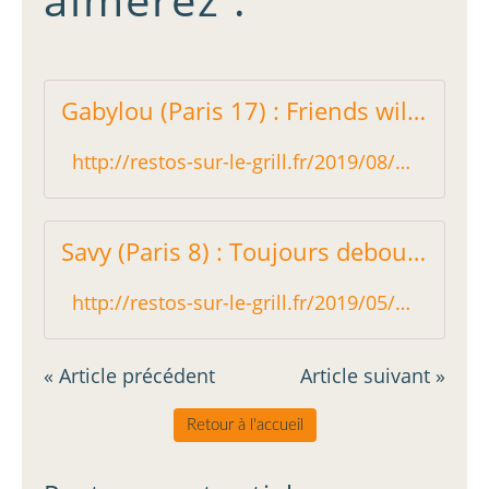
Gabylou (Paris 17) : Friends will be friends - Restos sur le Grill - Blog critique des restaurants de Paris indépendant !
http://restos-sur-le-grill.fr/2019/08/gabylou-paris-17-friends-will-be-friends.html
Savy (Paris 8) : Toujours debout ! - Restos sur le Grill - Blog critique des restaurants de Paris indépendant !
http://restos-sur-le-grill.fr/2019/05/savy-paris-8-toujours-debout.html
« Article précédent
Article suivant »
Retour à l'accueil