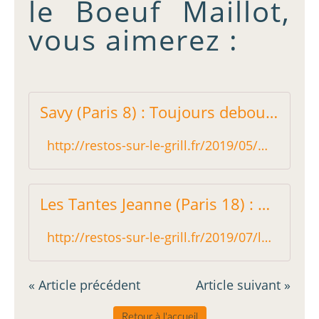
le Boeuf Maillot,
vous aimerez :
Savy (Paris 8) : Toujours debout ! - Restos sur le Grill - Blog critique des restaurants de Paris indépendant !
http://restos-sur-le-grill.fr/2019/05/savy-paris-8-toujours-debout.html
Les Tantes Jeanne (Paris 18) : Bacon sur viande rouge, rien ne bouge ! - Restos sur le Grill - Blog critique des restaurants de Paris indépendant !
http://restos-sur-le-grill.fr/2019/07/les-tantes-jeanne-paris-18-bacon-sur-viande-rouge-rien-ne-bouge.html
« Article précédent
Article suivant »
Retour à l'accueil