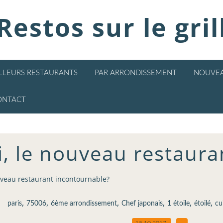
Restos sur le gril
ILLEURS RESTAURANTS
PAR ARRONDISSEMENT
NOUVEA
ONTACT
i, le nouveau restaura
uveau restaurant incontournable?
,
,
,
,
,
,
paris
75006
6ème arrondissement
Chef japonais
1 étoile
étoilé
cu
15.10.2017
…