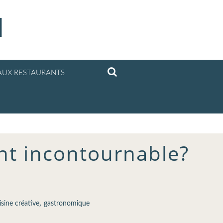
l
UX RESTAURANTS
nt incontournable?
,
isine créative
gastronomique