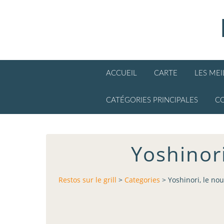
ACCUEIL
CARTE
LES ME
CATÉGORIES PRINCIPALES
C
Yoshinor
Restos sur le grill
>
Categories
>
Yoshinori, le no