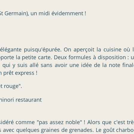
 St Germain), un midi évidemment !
 élégante puisqu'épurée. On aperçoit la cuisine où 
apporte la petite carte. Deux formules à disposition :
i qui y suis allé sans avoir une idée de la note fina
n prêt express !
et rouge".
éré comme "pas assez noble" ! Alors que c'est très
és avec quelques graines de grenades. Le goût charb