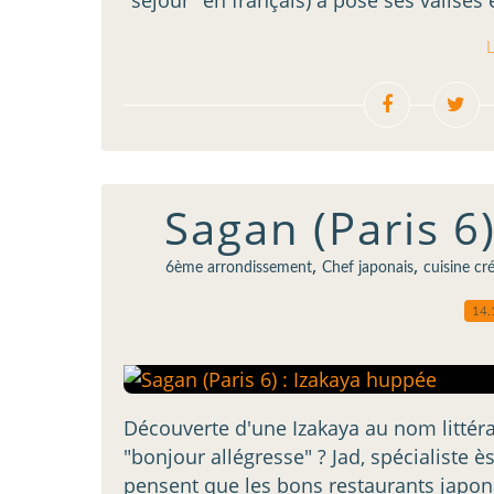
"séjour" en français) a posé ses valises 
L
Sagan (Paris 6
,
,
6ème arrondissement
Chef japonais
cuisine cr
14.
Découverte d'une Izakaya au nom littérai
"bonjour allégresse" ? Jad, spécialiste ès
pensent que les bons restaurants japona