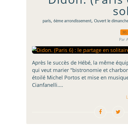
so
,
,
paris
6ème arrondissement
Ouvert le dimanch
30.
Par 
Après le succès de Hébé, la même équip
qui veut marier "bistronomie et charbon
étoilé Michel Portos et mise en musique
Cianfanelli....
L