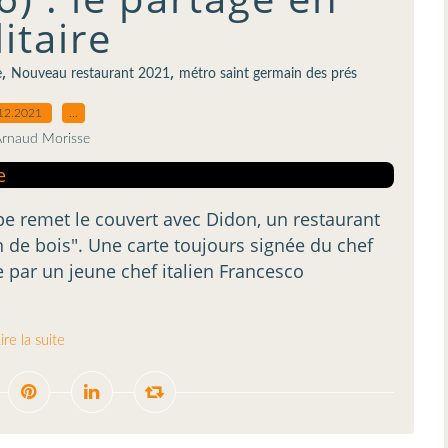
litaire
,
,
e
Nouveau restaurant 2021
métro saint germain des prés
12.2021
…
Arnaud Morisse
e remet le couvert avec Didon, un restaurant
 de bois". Une carte toujours signée du chef
 par un jeune chef italien Francesco
ire la suite