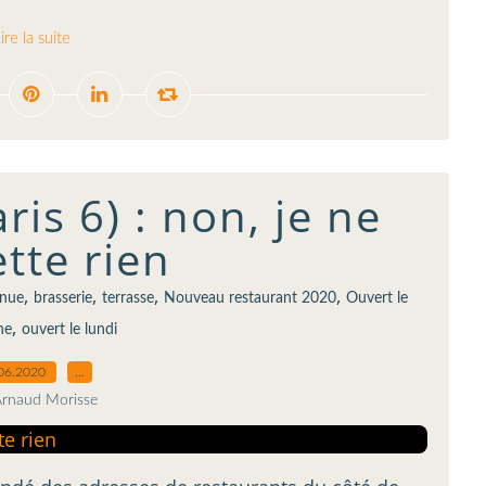
ire la suite
aris 6) : non, je ne
tte rien
,
,
,
,
enue
brasserie
terrasse
Nouveau restaurant 2020
Ouvert le
,
he
ouvert le lundi
06.2020
…
Arnaud Morisse