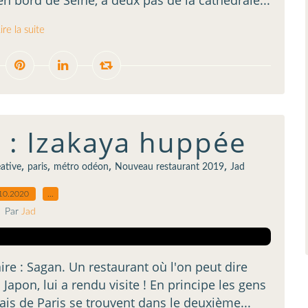
en bord de Seine, à deux pas de la cathédrale...
ire la suite
) : Izakaya huppée
,
,
,
,
éative
paris
métro odéon
Nouveau restaurant 2019
Jad
10.2020
…
Par
Jad
re : Sagan. Un restaurant où l'on peut dire
 Japon, lui a rendu visite ! En principe les gens
is de Paris se trouvent dans le deuxième...