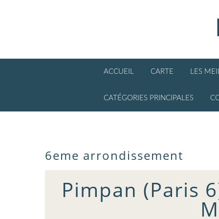
ACCUEIL
CARTE
LES ME
CATÉGORIES PRINCIPALES
C
6eme arrondissement
Pimpan (Paris 6)
M