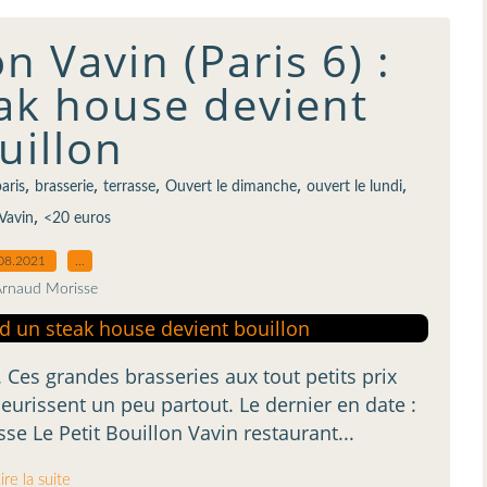
on Vavin (Paris 6) :
ak house devient
uillon
,
,
,
,
,
aris
brasserie
terrasse
Ouvert le dimanche
ouvert le lundi
,
Vavin
<20 euros
08.2021
…
Arnaud Morisse
 Ces grandes brasseries aux tout petits prix
fleurissent un peu partout. Le dernier en date :
se Le Petit Bouillon Vavin restaurant...
ire la suite