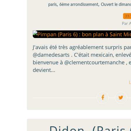
,
,
paris
6ème arrondissement
Ouvert le diman
23.
Par 
J'avais été très agréablement surpris pa
@damedesarts . C'était mexicain, enlevé 
bienvenue à @clementcourtemanche , ex
devient...
L
Didon. (Paris 