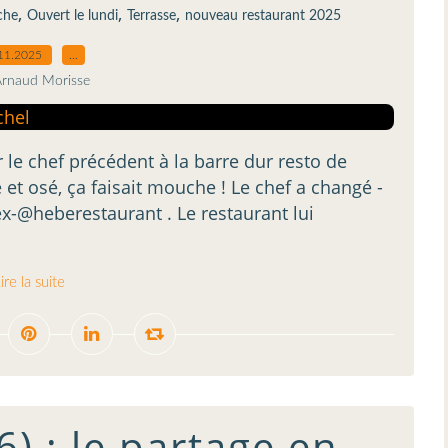
,
,
,
che
Ouvert le lundi
Terrasse
nouveau restaurant 2025
11.2025
…
Arnaud Morisse
r le chef précédent à la barre dur resto de
et osé, ça faisait mouche ! Le chef a changé -
-@heberestaurant . Le restaurant lui
ire la suite
6) : le partage en