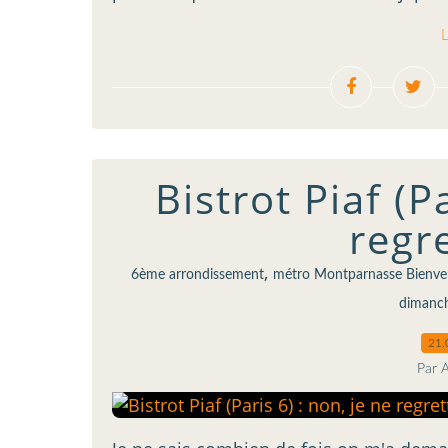
L
Bistrot Piaf (P
regre
,
6ème arrondissement
métro Montparnasse Bienv
dimanc
21.
Par 