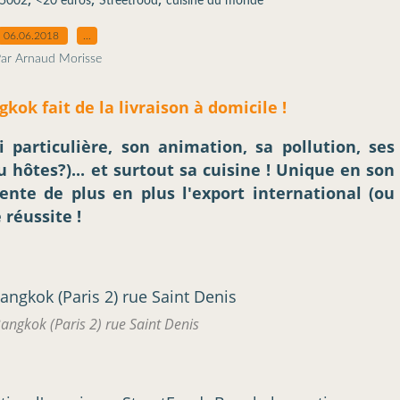
5002
<20 euros
Streetfood
cuisine du monde
06.06.2018
…
ar Arnaud Morisse
ok fait de la livraison à domicile !
particulière, son animation, sa pollution, ses
 hôtes?)... et surtout sa cuisine ! Unique en son
tente de plus en plus l'export international (ou
 réussite !
Bangkok (Paris 2) rue Saint Denis