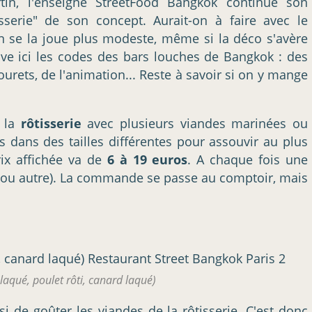
rtin, l'enseigne StreetFood Bangkok continue son
sserie" de son concept. Aurait-on à faire avec le
se la joue plus modeste, même si la déco s'avère
ve ici les codes des bars louches de Bangkok : des
urets, de l'animation... Reste à savoir si on y mange
: la
rôtisserie
avec plusieurs viandes marinées ou
s dans des tailles différentes pour assouvir au plus
rix affichée va de
6 à 19 euros
. A chaque fois une
 ou autre). La commande se passe au comptoir, mais
laqué, poulet rôti, canard laqué)
isi de goûter les viandes de la rôtisserie. C'est donc