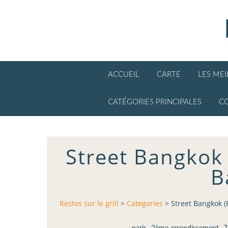
ACCUEIL
CARTE
LES ME
CATÉGORIES PRINCIPALES
C
Street Bangkok 
B
Restos sur le grill
>
Categories
>
Street Bangkok (
,
,