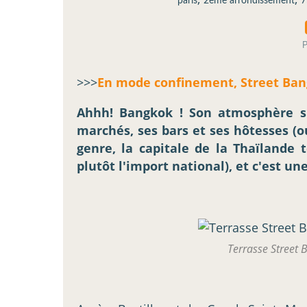
paris
2ème arrondissement
7
P
>>>
En mode confinement, Street Bangk
Ahhh! Bangkok ! Son atmosphère si 
marchés, ses bars et ses hôtesses (ou
genre, la capitale de la Thaïlande 
plutôt l'import national), et c'est une
Terrasse Street 