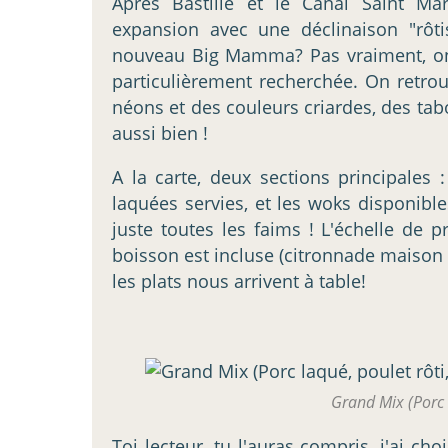
Après Bastille et le Canal Saint Ma
expansion avec une déclinaison "rôti
nouveau Big Mamma? Pas vraiment, on 
particulièrement recherchée. On retrou
néons et des couleurs criardes, des tabo
aussi bien !
A la carte, deux sections principales 
laquées servies, et les woks disponible
juste toutes les faims ! L'échelle de p
boisson est incluse (citronnade maison
les plats nous arrivent à table!
Grand Mix (Porc 
Toi lecteur, tu l'auras compris, j'ai cho