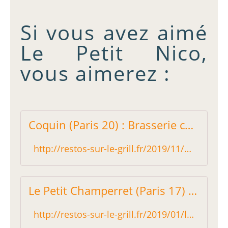
Si vous avez aimé
Le Petit Nico,
vous aimerez :
Coquin (Paris 20) : Brasserie cosmopolite - Restos sur le Grill - Blog critique des restaurants de Paris indépendant !
http://restos-sur-le-grill.fr/2019/11/coquin-paris-20-brasserie-cosmopolite.html
Le Petit Champerret (Paris 17) : Sage cuisine faite maison - Restos sur le Grill - Blog critique des restaurants de Paris indépendant !
http://restos-sur-le-grill.fr/2019/01/le-petit-champerret-paris-17-sage-cuisine-faite-maison.html