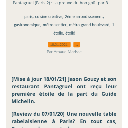
Pantagruel (Paris 2) : La preuve du bon goût par 3
,
,
,
paris
cuisine créative
2ème arrondissement
,
,
,
gastronomique
métro sentier
métro grand boulevard
1
,
étoile
étoilé
18.01.2021
…
Par Arnaud Morisse
[Mise à jour 18/01/21] Jason Gouzy et son
restaurant Pantagruel ont reçu leur
première étoile de la part du Guide
Michelin.
[Review du 07/01/20] Une nouvelle table
rabelaisienne à Paris? En tout cas,