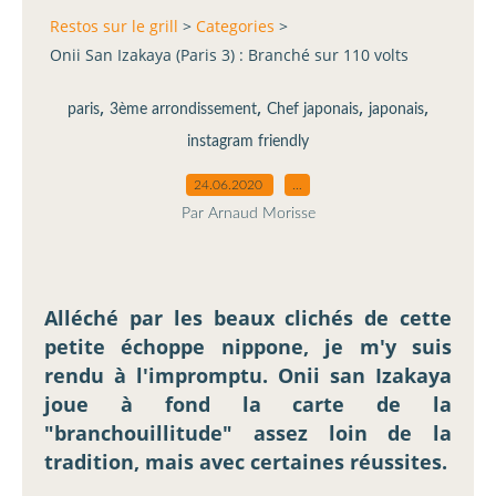
Restos sur le grill
>
Categories
>
Onii San Izakaya (Paris 3) : Branché sur 110 volts
,
,
,
,
paris
3ème arrondissement
Chef japonais
japonais
instagram friendly
24.06.2020
…
Par Arnaud Morisse
Alléché par les beaux clichés de cette
petite échoppe nippone, je m'y suis
rendu à l'impromptu. Onii san Izakaya
joue à fond la carte de la
"branchouillitude" assez loin de la
tradition, mais avec certaines réussites.