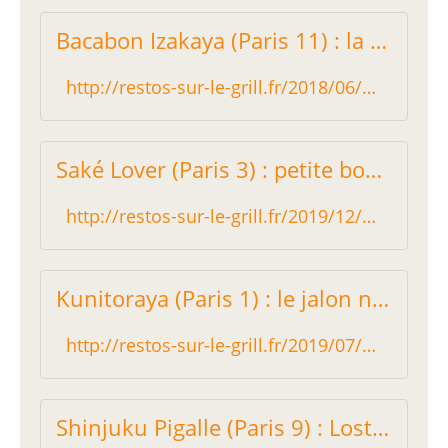
Bacabon Izakaya (Paris 11) : la gargote nippone de la rue de Charonne - Restos sur le Grill - Blog critique des restaurants de Paris indépendant !
http://restos-sur-le-grill.fr/2018/06/bacabon-izakaya-paris-11-la-gargote-nippone-de-la-rue-de-charonne.html
Saké Lover (Paris 3) : petite bombe nippone et pas chère ! - Restos sur le Grill - Blog critique des restaurants de Paris indépendant !
http://restos-sur-le-grill.fr/2019/12/sake-lover-paris-3-petite-bombe-nippone-et-pas-chere.html
Kunitoraya (Paris 1) : le jalon nippon - Restos sur le Grill - Blog critique des restaurants de Paris indépendant !
http://restos-sur-le-grill.fr/2019/07/kunitoraya-paris-1-restaurant-japonais.html
Shinjuku Pigalle (Paris 9) : Lost in translation - Restos sur le Grill - Blog critique des restaurants de Paris indépendant !