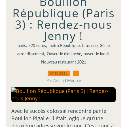
Bouillon
République (Paris
3) : Rendez-nous
Jenny !
,
,
,
,
paris
<20 euros
métro République
brasserie
3ème
,
,
,
arrondissement
Ouvert le dimanche
ouvert le lundi
Nouveau restaurant 2021
07.10.2021
…
Par Arnaud Morisse
Avec le succès colossal rencontré par le
Bouillon Pigalle, il était logique qu'une
deuxième adresse voit le jour. C'est donc à