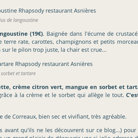
jus de langoustine
ngoustine (19€)
. Baignée dans l'écume de crustacé,
terre rate, carottes, champignons et petits morcea
sur le pilon trop juste, la chair est crue...
sorbet et tartare
ette, crème citron vert, mangue en sorbet et tart
grâce à la crème et le sorbet qui allège le tout.
C'es
e Correaux, bien sec et vivifiant, très agréable.
s avant qu'ils ne les découvrent sur ce blog...) pour
un grand plaisir de découvrir une si jolie adresse d