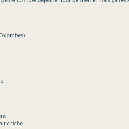
 Colombes)
se
ent
ait chiche