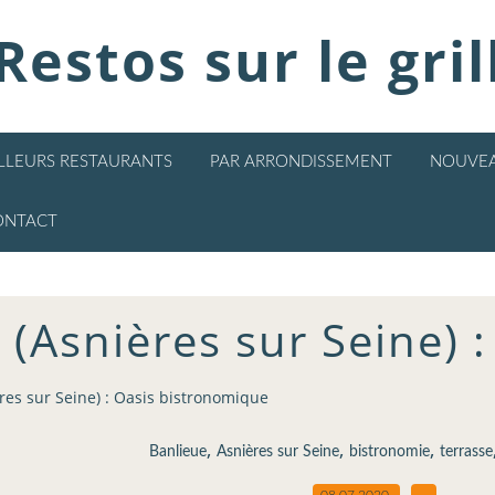
Restos sur le gril
ILLEURS RESTAURANTS
PAR ARRONDISSEMENT
NOUVEA
ONTACT
(Asnières sur Seine) 
es sur Seine) : Oasis bistronomique
,
,
,
Banlieue
Asnières sur Seine
bistronomie
terrasse
08.07.2020
…