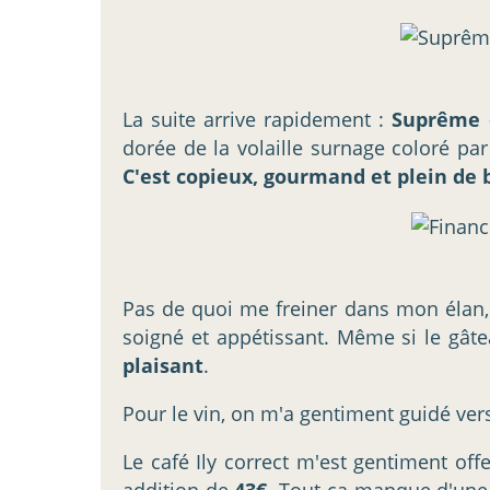
La suite arrive rapidement :
Suprême d
dorée de la volaille surnage coloré p
C'est copieux, gourmand et plein de 
Pas de quoi me freiner dans mon élan,
soigné et appétissant. Même si le gâtea
plaisant
.
Pour le vin, on m'a gentiment guidé ver
Le café Ily correct m'est gentiment off
addition de
43€
. Tout ça manque d'une 