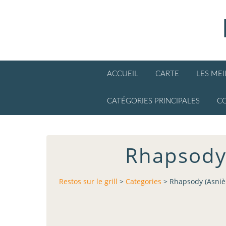
ACCUEIL
CARTE
LES ME
CATÉGORIES PRINCIPALES
C
Rhapsody 
Restos sur le grill
>
Categories
>
Rhapsody (Asnièr