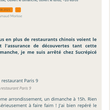
asse
Ouvert le dimanche
ouvert le lundi
<20 euros
08.2021
…
Arnaud Morisse
s en plus de restaurants chinois voient le
t l'assurance de découvertes tant cette
imanche, je me suis arrêté chez Sucrépicé
 restaurant Paris 9
9ème arrondissement, un dimanche à 15h. Rien
rieusement à faire faim ! J'ai bien repéré le