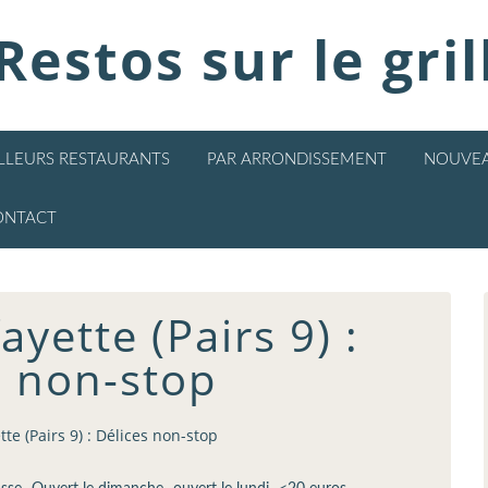
Restos sur le gril
ILLEURS RESTAURANTS
PAR ARRONDISSEMENT
NOUVEA
ONTACT
yette (Pairs 9) :
s non-stop
te (Pairs 9) : Délices non-stop
,
,
,