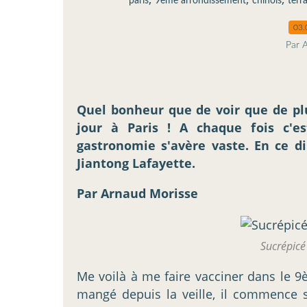
paris
9ème arrondissement
chinois
terr
03.
Par 
Quel bonheur que de voir que de plu
jour à Paris ! A chaque fois c'es
gastronomie s'avère vaste. En ce d
Jiantong Lafayette.
Par Arnaud Morisse
Sucrépicé
Me voilà à me faire vacciner dans le 
mangé depuis la veille, il commence sé