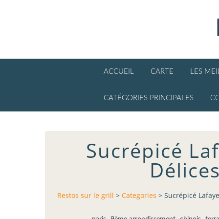
ACCUEIL
CARTE
LES ME
CATÉGORIES PRINCIPALES
C
Sucrépicé Lafa
Délice
Restos sur le grill
>
Categories
>
Sucrépicé Lafayet
,
,
,