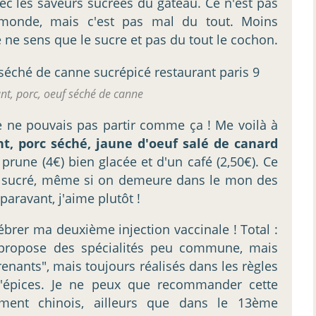
ec les saveurs sucrées du gâteau. Ce n'est pas
u monde, mais c'est pas mal du tout. Moins
 ne sens que le sucre et pas du tout le cochon.
ant, porc, oeuf séché de canne
je ne pouvais pas partir comme ça ! Me voilà à
ant, porc séché, jaune d'oeuf salé de canard
prune (4€) bien glacée et d'un café (2,50€). Ce
eu sucré, même si on demeure dans le mon des
paravant, j'aime plutôt !
élébrer ma deuxième injection vaccinale ! Total :
propose des spécialités peu commune, mais
enants", mais toujours réalisés dans les règles
d'épices. Je ne peux que recommander cette
ment chinois, ailleurs que dans le 13ème