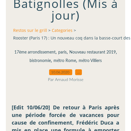
Batignolles (Mis à
jour)
Restos sur le grill
>
Categories
>
Rooster (Paris 17) : Un nouveau coq dans la basse-court des 
,
,
,
17ème arrondissement
paris
Nouveau restaurant 2019
,
,
bistronomie
métro Rome
métro Villiers
10.06.2020
…
Par Arnaud Morisse
[Edit 10/06/20] De retour à Paris après
une période forcée de vacances pour
cause de confinement, Frédéric Duca a
mis en place une formule à emporter