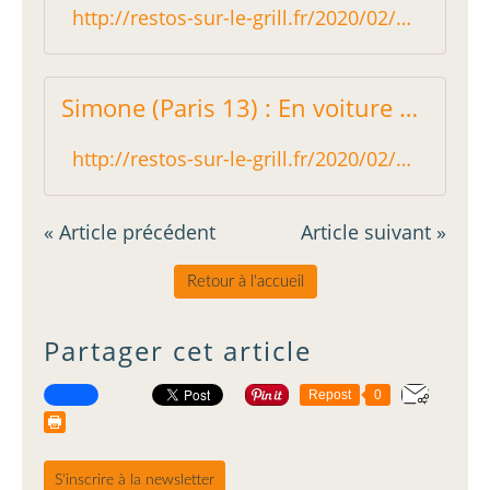
http://restos-sur-le-grill.fr/2020/02/belle-maison-paris-9-de-l-importance-d-etre-constant.html
Simone (Paris 13) : En voiture pour le bonheur ! - Restos sur le Grill - Blog critique des restaurants de Paris indépendant !
http://restos-sur-le-grill.fr/2020/02/simone-paris-13-en-voiture-pour-la-gourmandise.html
« Article précédent
Article suivant »
Retour à l'accueil
Partager cet article
Repost
0
S'inscrire à la newsletter