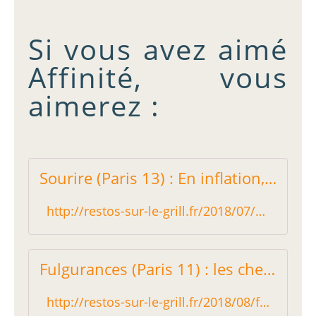
Si vous avez aimé
Affinité, vous
aimerez :
Sourire (Paris 13) : En inflation, mais toujours au top ! - Restos sur le Grill - Blog critique des restaurants de Paris tout comme Le Fooding mais en indépendant !
http://restos-sur-le-grill.fr/2018/07/sourire-paris-13-en-inflation-mais-toujours-au-top.html
Fulgurances (Paris 11) : les chefs passent, mais la qualité demeure ! - Restos sur le Grill - Blog critique des restaurants de Paris tout comme Le Fooding mais en indépendant !
http://restos-sur-le-grill.fr/2018/08/fulgurances-paris-11-les-chefs-passent-mais-la-qualite-demeure.html