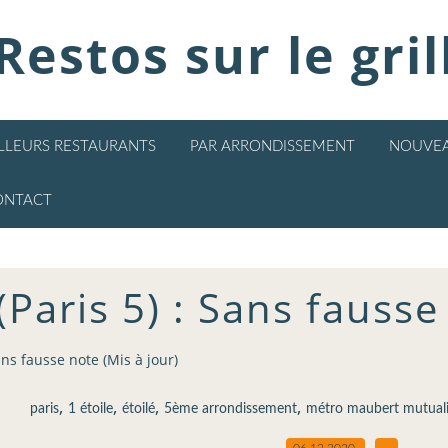
Restos sur le gril
ILLEURS RESTAURANTS
PAR ARRONDISSEMENT
NOUVEA
ONTACT
(Paris 5) : Sans fausse
Sans fausse note (Mis à jour)
,
,
,
,
paris
1 étoile
étoilé
5ème arrondissement
métro maubert mutuali
06.12.2020
…