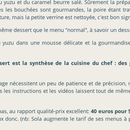
du yuzu et du caramel beurre salé. Sûrement la prép
es les bouchées sont gourmandes, la poire étant trav
e, mais la petite verrine est nettoyée, c'est bon sig
même dessert que le menu "normal", à savoir un desse
du yuzu dans une mousse délicate et la gourmandis
sert est la synthèse de la cuisine du chef : des
age nécessitent un peu de patience et de précision, 
es instructions et les vidéos laissent tout de même l
as, au rapport qualité-prix excellent:
40 euros pour 
x donc. (nb: Sola augmente le tarif de ses menus à p