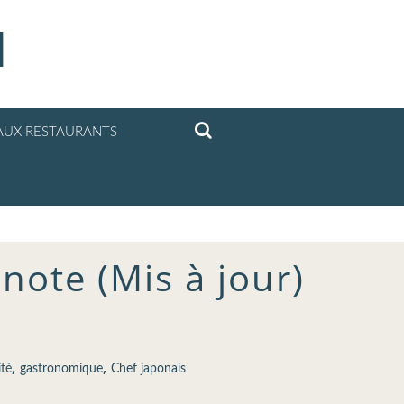
l
UX RESTAURANTS
 note (Mis à jour)
,
,
té
gastronomique
Chef japonais