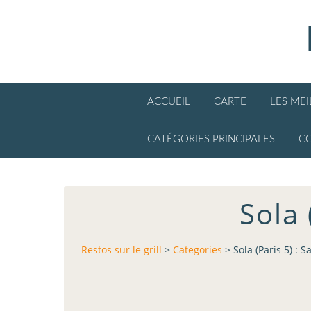
ACCUEIL
CARTE
LES ME
CATÉGORIES PRINCIPALES
C
Sola 
Restos sur le grill
>
Categories
>
Sola (Paris 5) : 