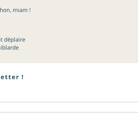
ochon, miam !
t déplaire
aiblarde
etter !