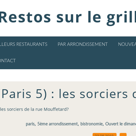
Restos sur le gril
ILLEURS RESTAURANTS
PAR ARRONDISSEMENT
NOUVEA
ONTACT
Paris 5) : les sorcier
: les sorciers de la rue Mouffetard?
,
,
,
paris
5ème arrondissement
bistronomie
Ouvert le diman
23.08.2019
…