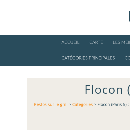
ACCUEIL
CARTE
LES ME
CATÉGORIES PRINCIPALES
C
Flocon (
Restos sur le grill
>
Categories
>
Flocon (Paris 5) 