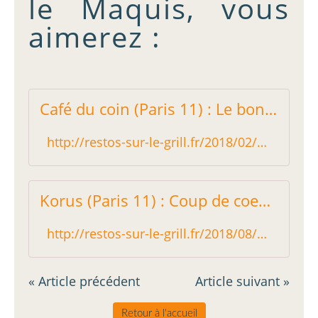
le Maquis, vous
aimerez :
Café du coin (Paris 11) : Le bon plan déjeuner du quartier - Restos sur le Grill - Blog critique des restaurants de Paris indépendant !
http://restos-sur-le-grill.fr/2018/02/cafe-du-coin-paris-11-le-bon-plan-dejeuner-du-quartier.html
Korus (Paris 11) : Coup de coeur de folie! - Restos sur le Grill - Blog critique des restaurants de Paris indépendant !
http://restos-sur-le-grill.fr/2018/08/korus-paris-11-coup-de-coeur-de-folie.html
« Article précédent
Article suivant »
Retour à l'accueil