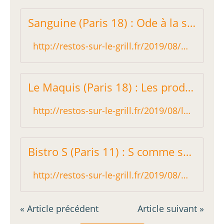
Sanguine (Paris 18) : Ode à la simplicité - Restos sur le Grill - Blog critique des restaurants de Paris indépendant !
http://restos-sur-le-grill.fr/2019/08/sanguine-paris-18-ode-a-la-simplicite.html
Le Maquis (Paris 18) : Les produits font de la résistance - Restos sur le Grill - Blog critique des restaurants de Paris indépendant !
http://restos-sur-le-grill.fr/2019/08/le-maquis-paris-18-les-produits-font-de-la-resistance.html
Bistro S (Paris 11) : S comme sapide - Restos sur le Grill - Blog critique des restaurants de Paris indépendant !
http://restos-sur-le-grill.fr/2019/08/bistrot-s-paris-11.html
« Article précédent
Article suivant »