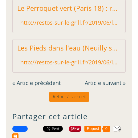
Le Perroquet vert (Paris 18) : régalante cuisine maison - Restos sur le Grill - Blog critique des restaurants de Paris indépendant !
http://restos-sur-le-grill.fr/2019/06/le-perroquet-vert-paris-18-regalante-cuisine-maison.html
Les Pieds dans l'eau (Neuilly sur Seine) : C'est un peu l'Amérique ! - Restos sur le Grill - Blog critique des restaurants de Paris indépendant !
http://restos-sur-le-grill.fr/2019/06/les-pieds-dans-l-eau-neuilly-sur-seine-c-est-un-peu-l-amerique.html
« Article précédent
Article suivant »
Retour à l'accueil
Partager cet article
Repost
0