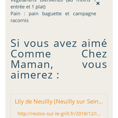
❌
entrée et 1 plat)
Pain : pain baguette et campagne
racornis
Si vous avez aimé
Comme Chez
Maman, vous
aimerez :
Lily de Neuilly (Neuilly sur Seine) : Immuable sans être vieillot - Restos sur le Grill - Blog critique des restaurants de Paris indépendant !
http://restos-sur-le-grill.fr/2018/12/lily-de-neuilly-neuilly-sur-seine-immuable-sans-etre-vieillot.html