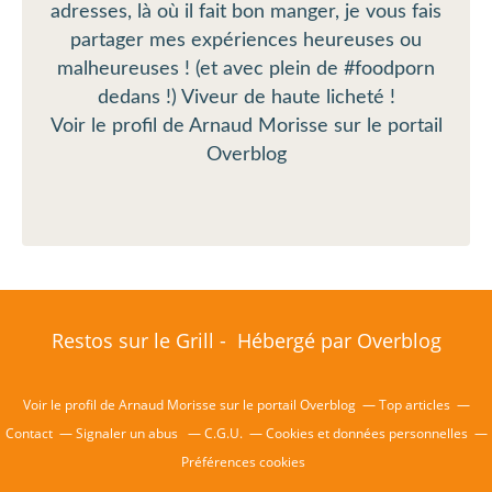
adresses, là où il fait bon manger, je vous fais
partager mes expériences heureuses ou
malheureuses ! (et avec plein de #foodporn
dedans !) Viveur de haute licheté !
Voir le profil de
Arnaud Morisse
sur le portail
Overblog
Restos sur le Grill - Hébergé par
Overblog
Voir le profil de
Arnaud Morisse
sur le portail Overblog
Top articles
Contact
Signaler un abus
C.G.U.
Cookies et données personnelles
Préférences cookies