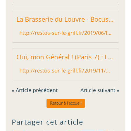
La Brasserie du Louvre - Bocuse (Paris 1) : La tradition de Lyon a du bon ! - Restos sur le Grill - Blog critique des restaurants de Paris indépendant !
http://restos-sur-le-grill.fr/2019/06/la-brasserie-du-louvre-bocuse-paris-1-la-tradition-de-lyon-a-du-bon.html
Oui, mon Général ! (Paris 7) : Le nouveau QG des gourmands du 7ème arrondissement - Restos sur le Grill - Blog critique des restaurants de Paris indépendant !
http://restos-sur-le-grill.fr/2019/11/oui-mon-general-paris-7-le-nouveau-qg-des-gourmands-du-7eme-arrondissement.html
« Article précédent
Article suivant »
Retour à l'accueil
Partager cet article