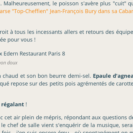
ue. Malheureusement, le poisson s'avère plus "cuit" q
rse "Top-Cheffien" Jean-François Bury dans sa Caba
droit à tous les incessants allers et retours des équipe
tée pour vous !
gnon doux
in chaud et son bon beurre demi-sel.
Epaule d'agne
aqué repose sur des petits pois agrémentés de carotte
 régalant
!
vec cet air plein de mépris, répondant aux questions d
 le chef de salle vient s'enquérir de la musique, serai
re fois - j'en suis encore ému - où spontanément on 