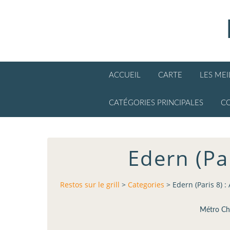
ACCUEIL
CARTE
LES ME
CATÉGORIES PRINCIPALES
C
Edern (Par
Restos sur le grill
>
Categories
>
Edern (Paris 8) :
Métro Cha