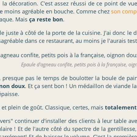
à la décoration. C'est assez réussi de ce point de v
vite moins agréable en bouche. Comme chez
son compa
iaque. Mais
ça reste bon
.
le juste à côté de la porte de la cuisine. J'ai donc le 
ésagréable dans ce restaurant, au moins je l'aurais tes
Epaule d'agneau confite, petits pois à la française, oi
é, presque pas le temps de boulotter la boule de pa
ignon doux
. Et ça sent bon ! Un médaillon de viande l
épaisse.
 et plein de goût. Classique, certes, mais
totalement
vers" continuer d'installer des clients à leur table a
aire ! Et de l'autre côté du spectre de la gentillesse,
 carrément! Et de baisser le volume. C'est la premiè