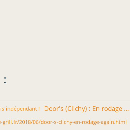
 :
Door's (Clichy) : En rodage again - Restos sur le Grill - Blog critique des restaurants de Paris indépendant !
le-grill.fr/2018/06/door-s-clichy-en-rodage-again.html