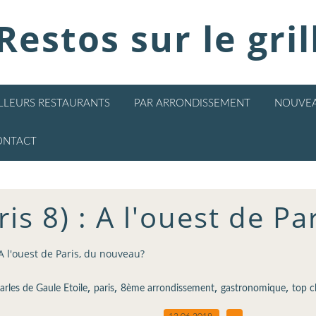
Restos sur le gril
ILLEURS RESTAURANTS
PAR ARRONDISSEMENT
NOUVEA
ONTACT
is 8) : A l'ouest de P
 A l'ouest de Paris, du nouveau?
,
,
,
,
rles de Gaule Etoile
paris
8ème arrondissement
gastronomique
top c
12.06.2019
…