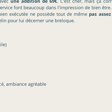
 avec
une addition de 69€
. C'est cher, mais ça cor
service font beaucoup dans l'impression de bien être
s bien exécutée ne possède tout de même
pas assez
in pour lui décerner une breloque.
ile)
incé, ambiance agréable