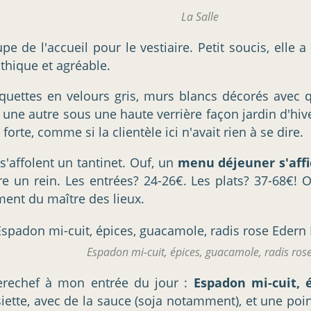
La Salle
cupe de l'accueil pour le vestiaire. Petit soucis, ell
athique et agréable.
nquettes en velours gris, murs blancs décorés avec 
 et une autre sous une haute verrière façon jardin d'
orte, comme si la clientèle ici n'avait rien à se dire.
s'affolent un tantinet. Ouf, un
menu déjeuner s'affi
re un rein. Les entrées? 24-26€. Les plats? 37-68€! O
ement du maître des lieux.
Espadon mi-cuit, épices, guacamole, radis ros
erechef à mon entrée du jour :
Espadon mi-cuit, 
ette, avec de la sauce (soja notamment), et une poi