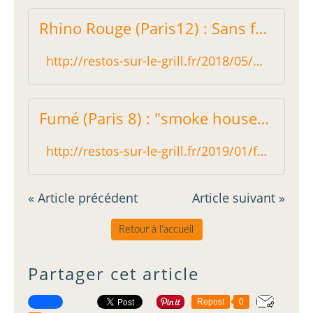
Rhino Rouge (Paris12) : Sans faire un four, une adresse fumeuse - Restos sur le Grill - Blog critique des restaurants de Paris indépendant !
http://restos-sur-le-grill.fr/2018/05/rhino-rouge-paris12-sans-faire-un-four-une-adresse-fumeuse.html
Fumé (Paris 8) : "smoke house" délicate - Restos sur le Grill - Blog critique des restaurants de Paris indépendant !
http://restos-sur-le-grill.fr/2019/01/fume-paris-8-smoke-house-delicate.html
« Article précédent
Article suivant »
Retour à l'accueil
Partager cet article
Repost
0