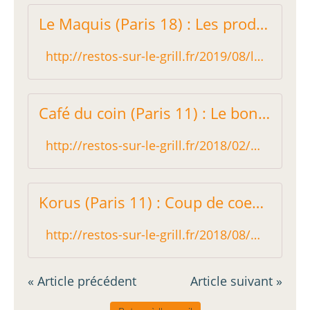
Le Maquis (Paris 18) : Les produits font de la résistance - Restos sur le Grill - Blog critique des restaurants de Paris indépendant !
http://restos-sur-le-grill.fr/2019/08/le-maquis-paris-18-les-produits-font-de-la-resistance.html
Café du coin (Paris 11) : Le bon plan déjeuner du quartier - Restos sur le Grill - Blog critique des restaurants de Paris indépendant !
http://restos-sur-le-grill.fr/2018/02/cafe-du-coin-paris-11-le-bon-plan-dejeuner-du-quartier.html
Korus (Paris 11) : Coup de coeur de folie! (mis à jour) - Restos sur le Grill - Blog critique des restaurants de Paris indépendant !
http://restos-sur-le-grill.fr/2018/08/korus-paris-11-coup-de-coeur-de-folie.html
« Article précédent
Article suivant »