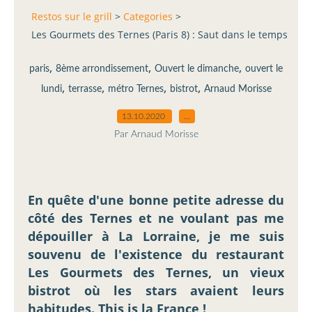
Restos sur le grill
>
Categories
>
Les Gourmets des Ternes (Paris 8) : Saut dans le temps
,
,
,
paris
8ème arrondissement
Ouvert le dimanche
ouvert le
,
,
,
,
lundi
terrasse
métro Ternes
bistrot
Arnaud Morisse
13.10.2020
…
Par Arnaud Morisse
En quête d'une bonne petite adresse du
côté des Ternes et ne voulant pas me
dépouiller à La Lorraine, je me suis
souvenu de l'existence du restaurant
Les Gourmets des Ternes, un vieux
bistrot où les stars avaient leurs
habitudes. This is la France !