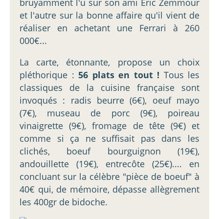
bruyamment l'u sur son ami Eric Zemmour
et l'autre sur la bonne affaire qu'il vient de
réaliser en achetant une Ferrari à 260
000€...
La carte, étonnante, propose un choix
pléthorique :
56 plats en tout !
Tous les
classiques de la cuisine française sont
invoqués : radis beurre (6€), oeuf mayo
(7€), museau de porc (9€), poireau
vinaigrette (9€), fromage de tête (9€) et
comme si ça ne suffisait pas dans les
clichés, boeuf bourguignon (19€),
andouillette (19€), entrecôte (25€).... en
concluant sur la célèbre "pièce de boeuf" à
40€ qui, de mémoire, dépasse allègrement
les 400gr de bidoche.