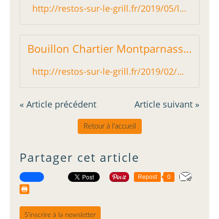
http://restos-sur-le-grill.fr/2019/05/le-petit-bouillon-pharamond-paris-1-le-meilleur-bouillon-de-paris.html
Bouillon Chartier Montparnasse (Paris 6) : sans surprise - Restos sur le Grill - Blog critique des restaurants de Paris indépendant !
http://restos-sur-le-grill.fr/2019/02/bouillon-chartier-montparnasse-paris-6-sans-surprise.html
« Article précédent
Article suivant »
Retour à l'accueil
Partager cet article
Repost
0
S'inscrire à la newsletter