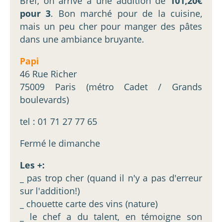
Bref, on arrive à une addition de
101,20€
pour 3
. Bon marché pour de la cuisine,
mais un peu cher pour manger des pâtes
dans une ambiance bruyante.
Papi
46 Rue Richer
75009 Paris (métro Cadet / Grands
boulevards)
tel : 01 71 27 77 65
Fermé le dimanche
Les +:
_ pas trop cher (quand il n'y a pas d'erreur
sur l'addition!)
_ chouette carte des vins (nature)
_ le chef a du talent, en témoigne son