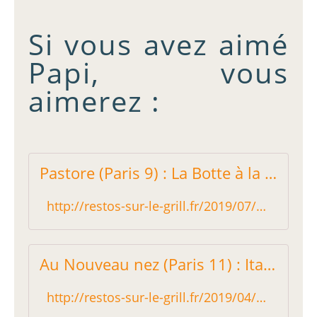
Si vous avez aimé
Papi, vous
aimerez :
Pastore (Paris 9) : La Botte à la mode - Restos sur le Grill - Blog critique des restaurants de Paris indépendant !
http://restos-sur-le-grill.fr/2019/07/pastore-paris-9-la-botte-a-la-mode.html
Au Nouveau nez (Paris 11) : Italien simple et pas cher - Restos sur le Grill - Blog critique des restaurants de Paris indépendant !
http://restos-sur-le-grill.fr/2019/04/au_nouveau_nez_paris_11_italien_et_pas_cher.html