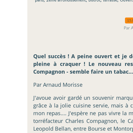
paris
2ème arrondissement
bistrot
terrasse
Ouvert
15.
Par 
Quel succès ! A peine ouvert et je 
pleine à craquer ! Le nouveau re
Compagnon - semble faire un tabac..
Par Arnaud Morisse
J'avoue avoir gardé un souvenir mar
grâce à la jolie cuisine servie, mais à
mon repas.... J'espère ne pas vivre l
torréfacteur Charles Compagnon, le C
Leopold Bellan, entre Bourse et Montorg