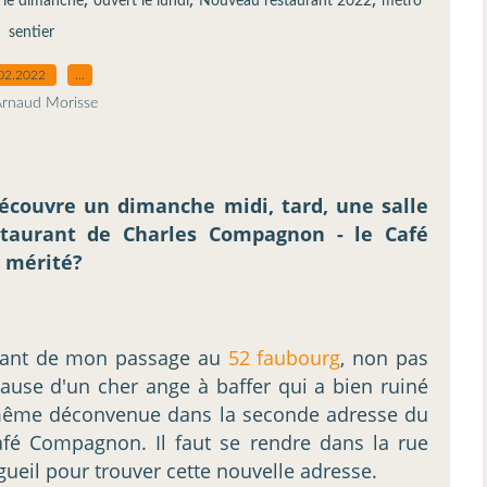
 le dimanche
ouvert le lundi
Nouveau restaurant 2022
métro
sentier
02.2022
…
Arnaud Morisse
découvre un dimanche midi, tard, une salle
staurant de Charles Compagnon - le Café
. mérité?
quant de mon passage au
52 faubourg
, non pas
 cause d'un cher ange à baffer qui a bien ruiné
a même déconvenue dans la seconde adresse du
afé Compagnon. Il faut se rendre dans la rue
ueil pour trouver cette nouvelle adresse.