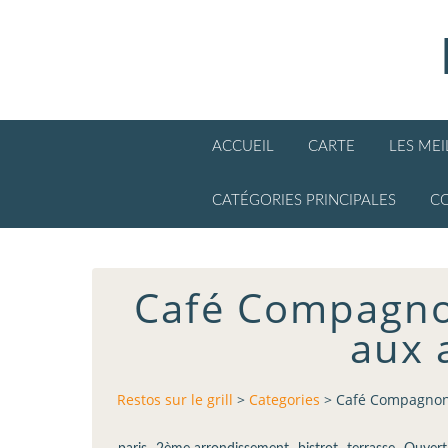
ACCUEIL
CARTE
LES ME
CATÉGORIES PRINCIPALES
C
Café Compagnon 
aux 
Restos sur le grill
>
Categories
>
Café Compagnon (
,
,
,
,