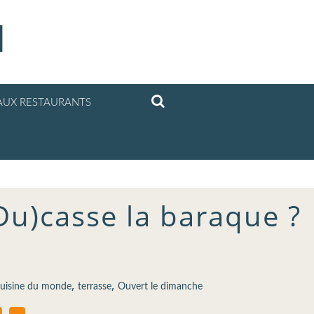
l
UX RESTAURANTS
Du)casse la baraque ?
,
,
uisine du monde
terrasse
Ouvert le dimanche
…