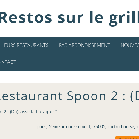
Restos sur le gril
ILLEURS RESTAURANTS
PAR ARRONDISSEMENT
NOUVEA
ONTACT
estaurant Spoon 2 : (
 2 : (Du)casse la baraque ?
,
,
,
,
paris
2ème arrondissement
75002
métro bourse
c
06.11.2017