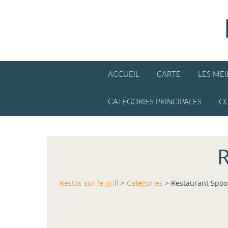
ACCUEIL
CARTE
LES ME
CATÉGORIES PRINCIPALES
C
R
Restos sur le grill
>
Categories
>
Restaurant Spoon