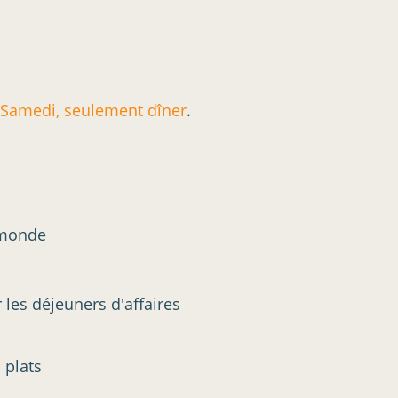
. Samedi, seulement dîner
.
 monde
r les déjeuners d'affaires
s plats