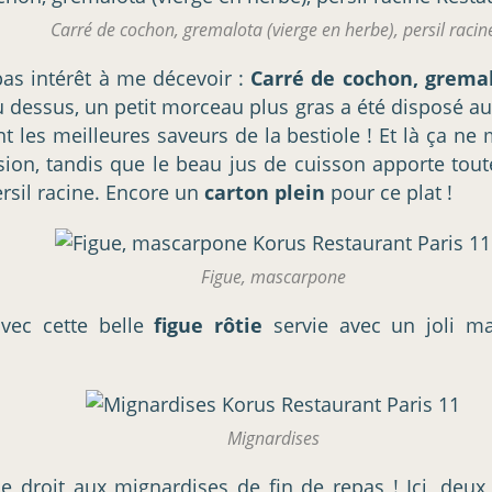
Carré de cochon, gremalota (vierge en herbe), persil racin
 pas intérêt à me décevoir :
Carré de cochon, gremal
Au dessus, un petit morceau plus gras a été disposé au
nt les meilleures saveurs de la bestiole ! Et là ça n
ion, tandis que le beau jus de cuisson apporte to
rsil racine. Encore un
carton plein
pour ce plat !
Figue, mascarpone
avec cette belle
figue rôtie
servie avec un joli ma
Mignardises
le droit aux mignardises de fin de repas ! Ici, deux