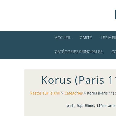
ACCUEIL
CARTE
LES ME
CATÉGORIES PRINCIPALES
C
Korus (Paris 1
Restos sur le grill
>
Categories
>
Korus (Paris 11) 
,
,
paris
Top Ultime
11ème arro