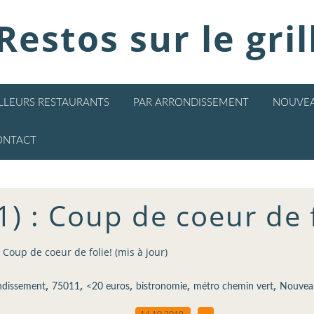
Restos sur le gril
ILLEURS RESTAURANTS
PAR ARRONDISSEMENT
NOUVEA
ONTACT
1) : Coup de coeur de f
: Coup de coeur de folie! (mis à jour)
,
,
,
,
,
ndissement
75011
<20 euros
bistronomie
métro chemin vert
Nouveau
14.10.2019
…