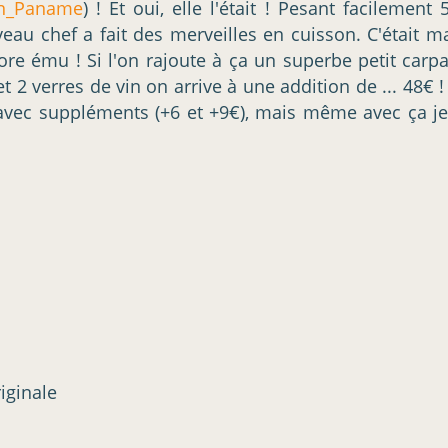
_Paname
) ! Et oui, elle l'était ! Pesant facileme
veau chef a fait des merveilles en cuisson. C'était 
e ému ! Si l'on rajoute à ça un superbe petit carpac
t 2 verres de vin on arrive à une addition de ... 48€
ts avec suppléments (+6 et +9€), mais même avec ça j
iginale