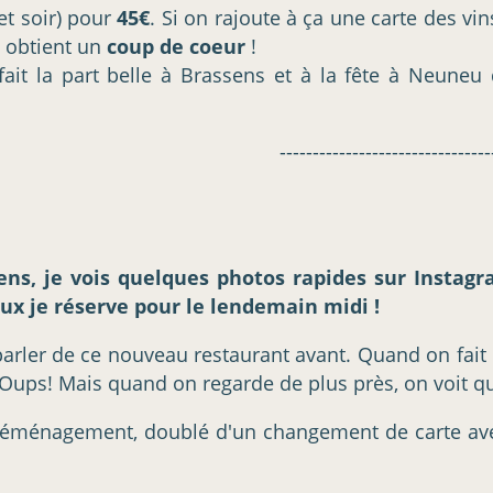
 et soir) pour
45€
. Si on rajoute à ça une carte des vin
n obtient un
coup de coeur
!
it la part belle à Brassens et à la fête à Neuneu d
--------------------------------
 Tiens, je vois quelques photos rapides sur Inst
x je réserve pour le lendemain midi !
parler de ce nouveau restaurant avant. Quand on fait u
. Oups! Mais quand on regarde de plus près, on voit q
un déménagement, doublé d'un changement de carte ave