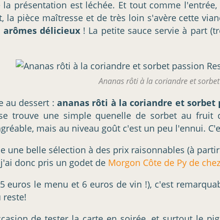
 la présentation est léchée. Et tout comme l'entrée,
 la pièce maîtresse et de très loin s'avère cette vi
s arômes délicieux
! La petite sauce servie à part (t
Ananas rôti à la coriandre et sorbe
ce au dessert :
ananas rôti à la coriandre et sorbet
e trouve une simple quenelle de sorbet au fruit d
agréable, mais au niveau goût c'est un peu l'ennui. C
ose une belle sélection à des prix raisonnables (à partir
j'ai donc pris un godet de
Morgon Côte de Py de che
5 euros le menu et 6 euros de vin !), c'est remarqua
 reste!
ccasion de tester la carte en soirée, et surtout le p