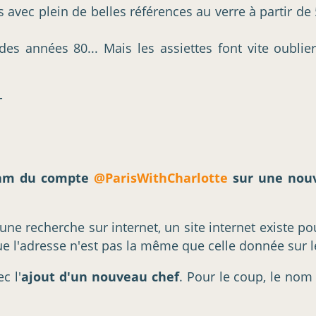
s avec plein de belles références au verre à partir de 
es années 80... Mais les assiettes font vite oubli
-
agram du compte
@ParisWithCharlotte
sur une nouv
ne recherche sur internet, un site internet existe pou
ue l'adresse n'est pas la même que celle donnée sur l
c l'
ajout d'un nouveau chef
. Pour le coup, le nom