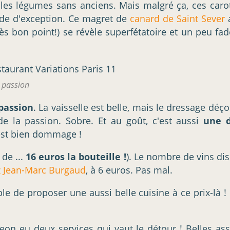
 les légumes sans anciens. Mais malgré ça, ces carot
ande d'exception. Ce magret de
canard de Saint Sever
a
rès bon point!) se révèle superfétatoire et un peu fad
t passion
 passion
. La vaisselle est belle, mais le dressage déço
e la passion. Sobre. Et au goût, c'est aussi
une d
'est bien dommage !
 de ...
16 euros la bouteille !
). Le nombre de vins di
z Jean-Marc Burgaud
, à 6 euros. Pas mal.
ble de proposer une aussi belle cuisine à ce prix-là
igeon eu deux services qui vaut le détour ! Belles ass