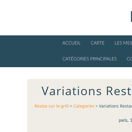
ACCUEIL
CARTE
LES ME
CATÉGORIES PRINCIPALES
C
Variations Rest
Restos sur le grill
>
Categories
>
Variations Restau
,
paris
1