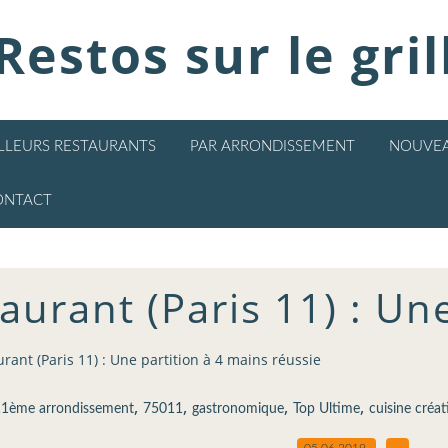
Restos sur le gril
ILLEURS RESTAURANTS
PAR ARRONDISSEMENT
NOUVEA
ONTACT
aurant (Paris 11) : Un
rant (Paris 11) : Une partition à 4 mains réussie
,
,
,
,
1ème arrondissement
75011
gastronomique
Top Ultime
cuisine créat
05.06.2019
…