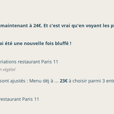
intenant à 24€. Et c'est vrai qu'en voyant les ph
ai été une nouvelle fois bluffé !
n végétal
 sont ajustés : Menu déj à ...
23€
à choisir parmi 3 entr