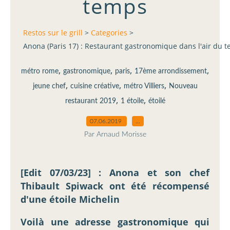
temps
Restos sur le grill
>
Categories
>
Anona (Paris 17) : Restaurant gastronomique dans l'air du 
,
,
,
,
métro rome
gastronomique
paris
17ème arrondissement
,
,
,
jeune chef
cuisine créative
métro Villiers
Nouveau
,
,
restaurant 2019
1 étoile
étoilé
07.06.2019
…
Par Arnaud Morisse
[Edit 07/03/23] : Anona et son chef
Thibault Spiwack ont été récompensé
d'une étoile Michelin
Voilà une adresse gastronomique qui