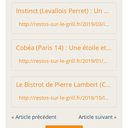
Instinct (Levallois Perret) : Un gastro bonne franquette - Restos sur le Grill - Blog critique des restaurants de Paris indépendant !
http://restos-sur-le-grill.fr/2019/03/instinct-levallois-perret-un-gastro-bonne-franquette.html
Cobéa (Paris 14) : Une étoile et des goûts (en 2 mots !) - Restos sur le Grill - Blog critique des restaurants de Paris indépendant !
http://restos-sur-le-grill.fr/2019/01/cobea-paris-14-une-etoile-et-des-gouts-en-2-mots.html
Le Bistrot de Pierre Lambert (Courbevoie) : de plus en plus gastronomique - Restos sur le Grill - Blog critique des restaurants de Paris indépendant !
http://restos-sur-le-grill.fr/2018/10/le-bistrot-de-pierre-lambert-courbevoie-de-plus-en-plus-gastronomique.html
« Article précédent
Article suivant »