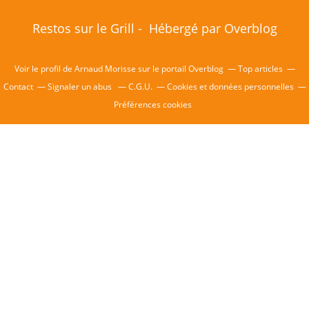
Restos sur le Grill - Hébergé par
Overblog
Voir le profil de
Arnaud Morisse
sur le portail Overblog
Top articles
Contact
Signaler un abus
C.G.U.
Cookies et données personnelles
Préférences cookies