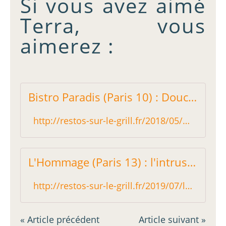
Si vous avez aimé
Terra, vous
aimerez :
Bistro Paradis (Paris 10) : Douceur et réconfort - Restos sur le Grill - Blog critique des restaurants de Paris indépendant !
http://restos-sur-le-grill.fr/2018/05/bistro-paradis-paris-10-douceur-et-reconfort.html
L'Hommage (Paris 13) : l'intrus de l'avenue de Choisy - Restos sur le Grill - Blog critique des restaurants de Paris indépendant !
http://restos-sur-le-grill.fr/2019/07/l-hommage-paris-13-l-intrus-de-l-avenue-de-choisy.html
« Article précédent
Article suivant »