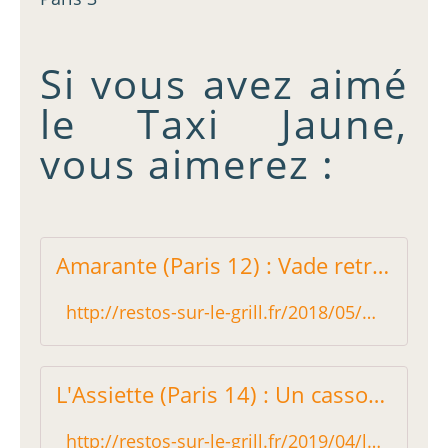
Si vous avez aimé
le Taxi Jaune,
vous aimerez :
Amarante (Paris 12) : Vade retro Veganas ! - Restos sur le Grill - Blog critique des restaurants de Paris indépendant !
http://restos-sur-le-grill.fr/2018/05/amarante-paris-12-vade-retro-veganas.html
L'Assiette (Paris 14) : Un cassoulet d'anthologie ! - Restos sur le Grill - Blog critique des restaurants de Paris indépendant !
http://restos-sur-le-grill.fr/2019/04/l-assiette-paris-14-un-cassoulet-d-anthologie.html