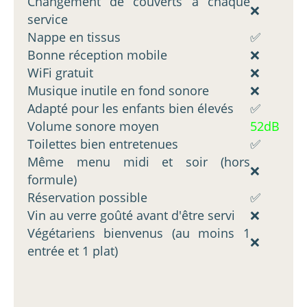
Changement de couverts à chaque
❌
service
Nappe en tissus
✅
Bonne réception mobile
❌
WiFi gratuit
❌
Musique inutile en fond sonore
❌
Adapté pour les enfants bien élevés
✅
Volume sonore moyen
52dB
Toilettes bien entretenues
✅
Même menu midi et soir (hors
❌
formule)
Réservation possible
✅
Vin au verre goûté avant d'être servi
❌
Végétariens bienvenus (au moins 1
❌
entrée et 1 plat)