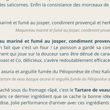
c les salicornes. Enfin la consistance des morceaux 
Maquereau mariné et fumé au Josper, condiment proven
u mariné et fumé au Josper, condiment provença
 fait que c'est un four ! Le poisson a gardé sa c
nt qui joue sur la douceur sans être dénué de caract
oast et Co, délicieux, s'avère redoutablement efficac
artare de veau basque axuria et anguille fumée du Péloponèse de 
 caché sous du fromage râpé, c'est le
Tartare de veau
 dans ce dernier ingrédient que se cache la bonne idée
ise. Jolie performance d'arriver avec ces ingrédien