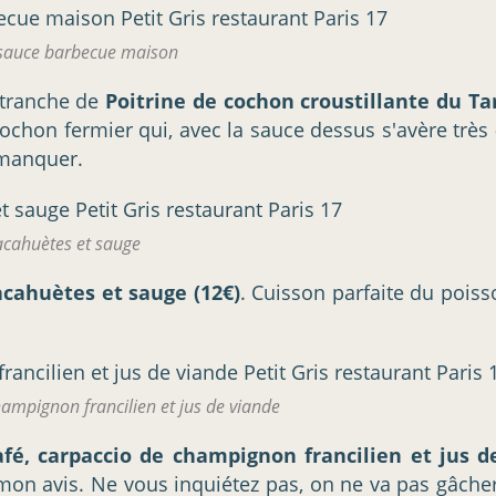
t sauce barbecue maison
e tranche de
Poitrine de cochon croustillante du Ta
cochon fermier qui, avec la sauce dessus s'avère très
 manquer.
cacahuètes et sauge
cacahuètes et sauge (12€)
. Cuisson parfaite du poiss
hampignon francilien et jus de viande
fé, carpaccio de champignon francilien et jus d
on avis. Ne vous inquiétez pas, on ne va pas gâcher