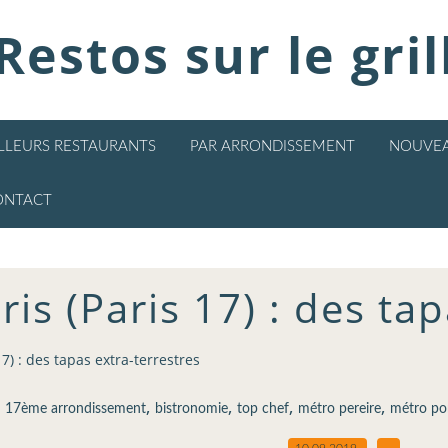
Restos sur le gril
ILLEURS RESTAURANTS
PAR ARRONDISSEMENT
NOUVEA
ONTACT
ris (Paris 17) : des ta
 17) : des tapas extra-terrestres
,
,
,
,
,
17ème arrondissement
bistronomie
top chef
métro pereire
métro po
10.09.2019
…