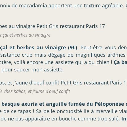
de noix de macadamia apportent une texture agréable.
çal et herbes au vinaigre
l et herbes au vinaigre (9€)
. Peut-être vous de
onsistance crue mais dégage de magnifiques arômes
ère, voilà encore une assiette qui a du chien !
Ça b
e pour saucer mon assiette.
chez Kalios, et j'aune d'oeuf confit
 basque axuria et anguille fumée du Péloponèse d
 de ce tapas ! Sa belle onctuosité lie à merveille vi
ts de ne pas apparaître en bouche comme trop salé.
I