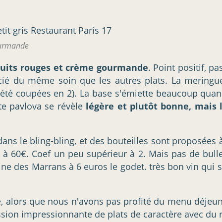
ourmande
ruits rouges et crème gourmande
. Point positif, pa
éficié du même soin que les autres plats. La meringu
t été coupées en 2). La base s'émiette beaucoup qua
tte pavlova se révèle
légère et plutôt bonne, mais 
dans le bling-bling, et des bouteilles sont proposées à
i à 60€. Coef un peu supérieur à 2. Mais pas de bull
ne des Marrans à 6 euros le godet. très bon vin qui 
e, alors que nous n'avons pas profité du menu déjeun
ssion impressionnante de plats de caractère avec du r