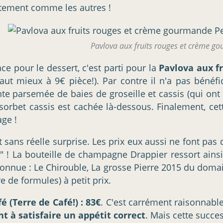
ètement comme les autres !
Pavlova aux fruits rouges et crème g
e pour le dessert, c'est parti pour la
Pavlova aux f
l vaut mieux à 9€ pièce!). Par contre il n'a pas bén
te parsemée de baies de groseille et cassis (qui on
 sorbet cassis est cachée là-dessous. Finalement, ce
ge !
 sans réelle surprise. Les prix eux aussi ne font pas 
" ! La bouteille de champagne Drappier ressort ains
connue : Le Chirouble, La grosse Pierre 2015 du domai
 de formules) à petit prix.
 (Terre de Café!) : 83€
. C'est carrément raisonnabl
t à satisfaire un appétit correct
. Mais cette succe