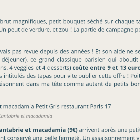
rut magnifiques, petit bouquet séché sur chaque tab
. Un peut de verdure, et zou ! La partie de campagne
vais pas revue depuis des années ! Et son aide ne se
déjeuner), ce grand classique parisien qui abouti
ns, 4 veggies et 4 desserts)
coûte entre 9 et 13 eur
es intitulés des tapas pour vite oublier cette offre ! P
i résonnent dans ma tête comme autant de petits bon
 Cantabrie et macadamia
Cantabrie et macadamia (9€)
arrivent après une petit
t, ont conservé une belle fermeté. Un assaisonnement 