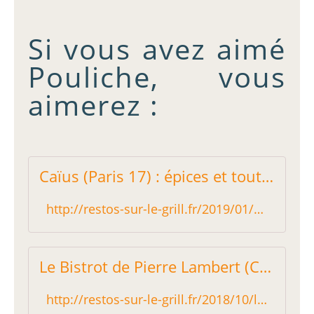
Si vous avez aimé
Pouliche, vous
aimerez :
Caïus (Paris 17) : épices et tout ! - Restos sur le Grill - Blog critique des restaurants de Paris indépendant !
http://restos-sur-le-grill.fr/2019/01/caius-paris-17-epices-et-tout.html
Le Bistrot de Pierre Lambert (Courbevoie) : de plus en plus gastronomique - Restos sur le Grill - Blog critique des restaurants de Paris indépendant !
http://restos-sur-le-grill.fr/2018/10/le-bistrot-de-pierre-lambert-courbevoie-de-plus-en-plus-gastronomique.html