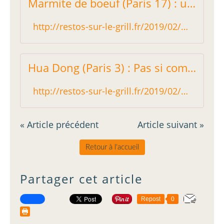
Marmite de boeuf (Paris 17) : un bon restaurant chinois - Restos sur le Grill - Blog critique des restaurants de Paris indépendant !
http://restos-sur-le-grill.fr/2019/02/marmite-de-boeuf-paris-17-un-bon-restaurant-chinois.html
Hua Dong (Paris 3) : Pas si commun que ça ! - Restos sur le Grill - Blog critique des restaurants de Paris indépendant !
http://restos-sur-le-grill.fr/2019/02/hua-dong-paris-3-pas-si-commun-que-ca.html
« Article précédent
Article suivant »
Retour à l'accueil
Partager cet article
Repost
0