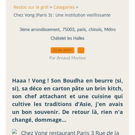
Restos sur le grill
>
Categories
>
Chez Vong (Paris 3) : Une institution vieillissante
,
,
,
,
3ème arrondissement
75003
paris
chinois
Métro
Châtelet les Halles
22.04.2019
…
Par Arnaud Morisse
Haaa ! Vong ! Son Boudha en beurre (si,
si), sa déco en carton pâte un brin kitch,
son chef attachant et une cuisine qui
cultive les traditions d'Asie, j'en avais
un bon souvenir. De retour là, rien n'a
changé, dommage...