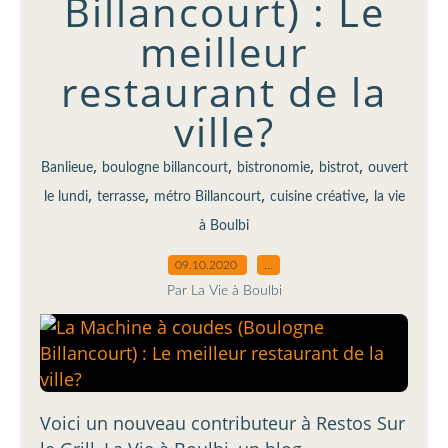
Billancourt) : Le
meilleur
restaurant de la
ville?
,
,
,
,
Banlieue
boulogne billancourt
bistronomie
bistrot
ouvert
,
,
,
,
le lundi
terrasse
métro Billancourt
cuisine créative
la vie
à Boulbi
09.10.2020
…
Par La Vie à Boulbi
Voici un nouveau contributeur à Restos Sur