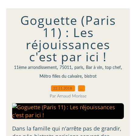
Goguette (Paris
11) : Les
réjouissances
c'est par ici !
,
,
,
,
,
11ème arrondissement
75011
paris
Bar à vin
top chef
,
Métro filles du calvaire
bistrot
22.11.2018
…
Par Arnaud Morisse
Dans la famille qui n'arrête pas de grandir,