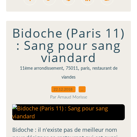
Bidoche (Paris 11)
: Sang pour sang
viandard
,
,
,
11ème arrondissement
75011
paris
restaurant de
viandes
22.12.2018
…
Par Arnaud Morisse
Bidoche : il n'existe pas de meilleur nom