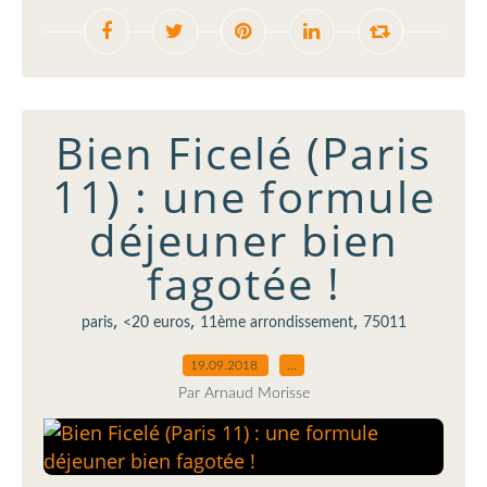
Bien Ficelé (Paris
11) : une formule
déjeuner bien
fagotée !
,
,
,
paris
<20 euros
11ème arrondissement
75011
19.09.2018
…
Par Arnaud Morisse